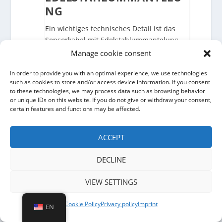
NG
Ein wichtiges technisches Detail ist das
Sensorkabel mit Edelstahlummantelung.
Diese robuste Ummantelung schützt das
Manage cookie consent
Detektionskabel mechanisch und
In order to provide you with an optimal experience, we use technologies
unterstützt den Einsatz in anspruchsvollen
such as cookies to store and/or access device information. If you consent
Perimeterschutz Anwendungen. Gerade
to these technologies, we may process data such as browsing behavior
bei Außenanlagen, Industrieflächen,
or unique IDs on this website. If you do not give or withdraw your consent,
Flughäfen, Solarparks oder kritischer
certain features and functions may be affected.
Infrastruktur zählt nicht nur die Detektion.
ACCEPT
Auch die mechanische
Widerstandsfähigkeit der eingesetzten
DECLINE
Komponenten ist wichtig.
VIEW SETTINGS
Das Sensorkabel wird am Zaun befestigt
und nimmt mechanische Schwingungen
Cookie Policy
Privacy policy
Imprint
EN
auf. Wenn Täter schneiden, klettern,
hebeln oder den Zaun manipulieren,