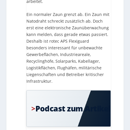
arbeitet.
Ein normaler Zaun grenzt ab. Ein Zaun mit
Natodraht schreckt zusätzlich ab. Doch
erst eine elektronische Zaunüberwachung
kann melden, dass gerade etwas passiert.
Deshalb ist rotec APS Flexiguard
besonders interessant für unbewachte
Gewerbeflächen, Industrieareale,
Recyclinghöfe, Solarparks, Kabellager,
Logistikflächen, Flughäfen, militärische
Liegenschaften und Betreiber kritischer
Infrastruktur.
Die
wichtigst
Inhalte
Podcast zum Artikel
>
jetzt
bequem
anhören