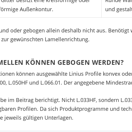
Gitter besitzt eine kreisförmige oder
Runde Wan
förmige Außenkontur.
und gestal
rund oder gebogen allein deshalb nicht aus. Benötig
 zur gewünschten Lamellenrichtung.
AMELLEN KÖNNEN GEBOGEN WERDEN?
ationen können ausgewählte Linius Profile konvex o
0.00, L.050HF und L.066.01. Der angegebene Mindestrad
be im Beitrag berichtigt. Nicht L.033HF, sondern L.0
egbaren Profilen. Da sich Produktprogramme und tec
e jeweils gültigen Unterlagen.