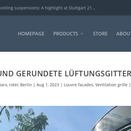
iling suspensions: A highlight at Stuttgart 21...
HOMEPAGE
PRODUCTS
STORE
ABOUT
ND GERUNDETE LÜFTUNGSGITTER
arx, rotec Berlin
|
Aug 1, 2023
|
Louvre facades
,
Ventilation grille