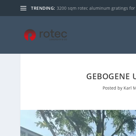
TRENDING:
3200 sqm rotec aluminum gratings for ce
GEBOGENE U
Posted by
Karl M