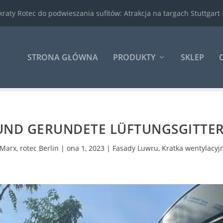
ty Rotec do podwieszania sufitów: Atrakcja na targach Stuttgart 2
STRONA GŁÓWNA
PRODUKTY
SKLEP
ND GERUNDETE LÜFTUNGSGITTER
 Marx, rotec Berlin
|
ona 1, 2023
|
Fasady Luwru
,
Kratka wentylacyj