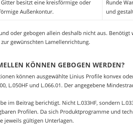
Gitter besitzt eine kreisförmige oder
Runde Wan
förmige Außenkontur.
und gestal
rund oder gebogen allein deshalb nicht aus. Benötig
 zur gewünschten Lamellenrichtung.
AMELLEN KÖNNEN GEBOGEN WERDEN?
ationen können ausgewählte Linius Profile konvex o
0.00, L.050HF und L.066.01. Der angegebene Mindestrad
be im Beitrag berichtigt. Nicht L.033HF, sondern L.0
egbaren Profilen. Da sich Produktprogramme und tec
e jeweils gültigen Unterlagen.