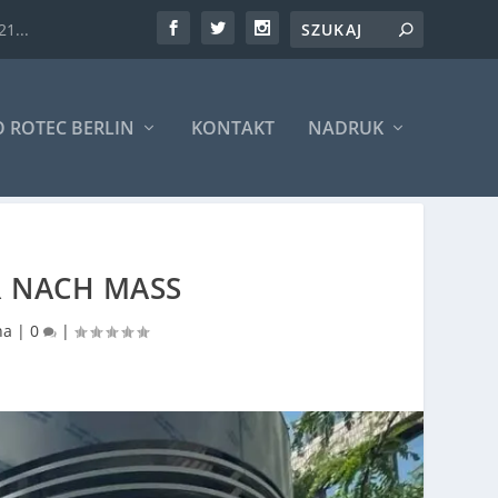
1...
O ROTEC BERLIN
KONTAKT
NADRUK
 NACH MASS
na
|
0
|