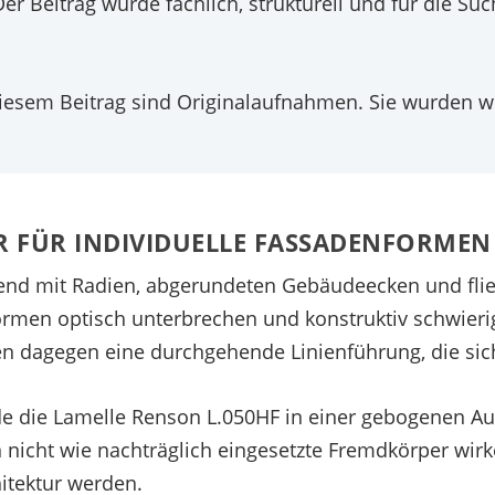
er Beitrag wurde fachlich, strukturell und für die S
iesem Beitrag sind Originalaufnahmen. Sie wurden we
 FÜR INDIVIDUELLE FASSADENFORMEN
end mit Radien, abgerundeten Gebäudeecken und fli
ormen optisch unterbrechen und konstruktiv schwier
n dagegen eine durchgehende Linienführung, die si
 die Lamelle Renson L.050HF in einer gebogenen Aus
n nicht wie nachträglich eingesetzte Fremdkörper wi
itektur werden.