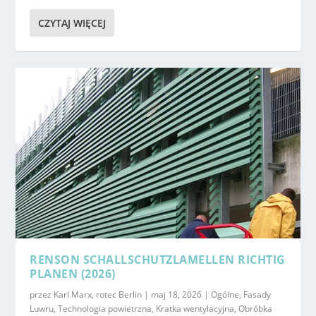
CZYTAJ WIĘCEJ
RENSON SCHALLSCHUTZLAMELLEN RICHTIG
PLANEN (2026)
przez
Karl Marx, rotec Berlin
|
maj 18, 2026
|
Ogólne
,
Fasady
Luwru
,
Technologia powietrzna
,
Kratka wentylacyjna
,
Obróbka