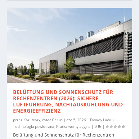
BELÜFTUNG UND SONNENSCHUTZ FÜR
RECHENZENTREN (2026): SICHERE
LUFTFÜHRUNG, NACHTAUSKÜHLUNG UND
ENERGIEEFFIZIENZ
przez
Karl Marx, rotec Berlin
|
cze 5, 2026
|
Fasady Luwru
,
Technologia powietrzna
,
Kratka wentylacyjna
|
0
|
Belüftung und Sonnenschutz für Rechenzentren