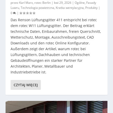
przez
Karl Marx, rotec Berlin
|
kwi 29, 2026
|
Ogólne
,
Fasady
Luwru
,
Technologia powietrzna
,
Kratka wentylacyjna
,
Produkty
|
0
|
Das Renson Lüftungsgitter 411 entspricht bei rotec
dem rotec W11 Lüftungsgitter. Der Beitrag erklärt
technische Daten, Einbaurahmen, freien Querschnitt,
Wetterschutz, Montage, Ausschreibungstext, CAD
Downloads und den rotec Online Konfigurator.
Außerdem zeigt der Artikel, warum rotec bei
Lüftungsgittern, Dachhauben und technischen
Gebäudeöffnungen ein starker Partner für
Architekten, Planer, Metallbauer und
Industriebetriebe ist.
CZYTAJ WIĘCEJ