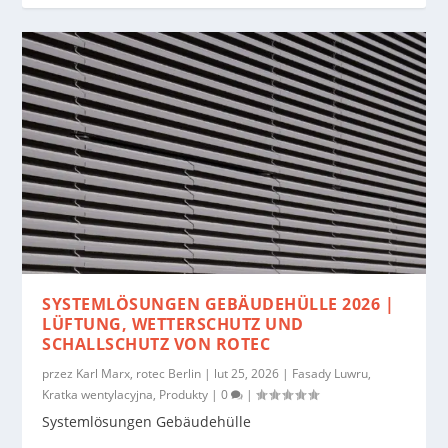
SYSTEMLÖSUNGEN GEBÄUDEHÜLLE 2026 |
LÜFTUNG, WETTERSCHUTZ UND
SCHALLSCHUTZ VON ROTEC
przez
Karl Marx, rotec Berlin
|
lut 25, 2026
|
Fasady Luwru
,
Kratka wentylacyjna
,
Produkty
|
0
|
Systemlösungen Gebäudehülle