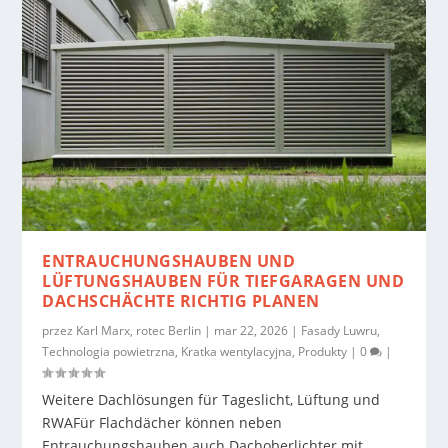
ENTRAUCHUNGSHAUBEN UND
LÜFTUNGSHAUBEN FÜR TIEFGARAGEN UND
DACHSCHÄCHTE RICHTIG PLANEN
przez
Karl Marx, rotec Berlin
|
mar 22, 2026
|
Fasady Luwru
,
Technologia powietrzna
,
Kratka wentylacyjna
,
Produkty
|
0
|
Weitere Dachlösungen für Tageslicht, Lüftung und
RWAFür Flachdächer können neben
Entrauchungshauben auch Dachoberlichter mit