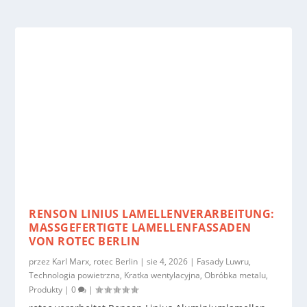
RENSON LINIUS LAMELLENVERARBEITUNG:
MASSGEFERTIGTE LAMELLENFASSADEN V
ON ROTEC BERLIN
przez
Karl Marx, rotec Berlin
|
sie 4, 2026
|
Fasady Luwru
,
Technologia powietrzna
,
Kratka wentylacyjna
,
Obróbka metalu
,
Produkty
|
0
|