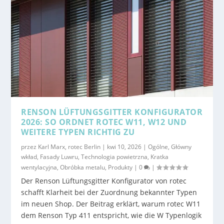
RENSON LÜFTUNGSGITTER KONFIGURATOR
2026: SO ORDNET ROTEC W11, W12 UND
WEITERE TYPEN RICHTIG ZU
przez
Karl Marx, rotec Berlin
|
kwi 10, 2026
|
Ogólne
,
Główny
wkład
,
Fasady Luwru
,
Technologia powietrzna
,
Kratka
wentylacyjna
,
Obróbka metalu
,
Produkty
|
0
|
Der Renson Lüftungsgitter Konfigurator von rotec
schafft Klarheit bei der Zuordnung bekannter Typen
im neuen Shop. Der Beitrag erklärt, warum rotec W11
dem Renson Typ 411 entspricht, wie die W Typenlogik