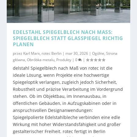
EDELSTAHL SPIEGELBLECH NACH MASS: S
PIEGELBLECH STATT GLASSPIEGEL RICHTIG P
LANEN
przez
Karl Marx, rotec Berlin
|
mar 30, 2026
|
Ogólne
,
Strona
główna
,
Obróbka metalu
,
Produkty
|
0
|
delstahl Spiegelblech nach Maß von rotec ist die
ideale Lösung, wenn Projekte eine hochwertige
Spiegeloptik verlangen, zugleich jedoch Sicherheit,
Robustheit und präzise Verarbeitung im Vordergrund
stehen. Ob im Objektbau, im Innenausbau, in
öffentlichen Gebäuden, in Aufzugskabinen oder in
anspruchsvollen Designanwendungen:
Spiegelpolierte Edelstahlbleche verbinden eine edle
Wirkung mit hoher Widerstandsfähigkeit und großer
gestalterischer Freiheit. rotec fertigt in Berlin