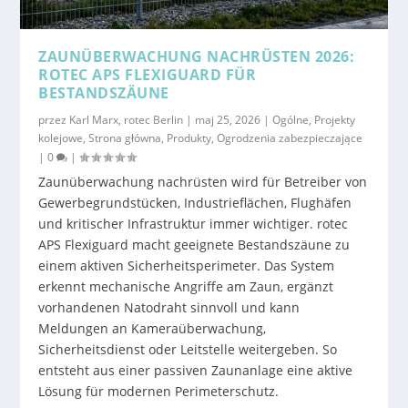
ZAUNÜBERWACHUNG NACHRÜSTEN 2026:
ROTEC APS FLEXIGUARD FÜR
BESTANDSZÄUNE
przez
Karl Marx, rotec Berlin
|
maj 25, 2026
|
Ogólne
,
Projekty
kolejowe
,
Strona główna
,
Produkty
,
Ogrodzenia zabezpieczające
|
0
|
Zaunüberwachung nachrüsten wird für Betreiber von
Gewerbegrundstücken, Industrieflächen, Flughäfen
und kritischer Infrastruktur immer wichtiger. rotec
APS Flexiguard macht geeignete Bestandszäune zu
einem aktiven Sicherheitsperimeter. Das System
erkennt mechanische Angriffe am Zaun, ergänzt
vorhandenen Natodraht sinnvoll und kann
Meldungen an Kameraüberwachung,
Sicherheitsdienst oder Leitstelle weitergeben. So
entsteht aus einer passiven Zaunanlage eine aktive
Lösung für modernen Perimeterschutz.