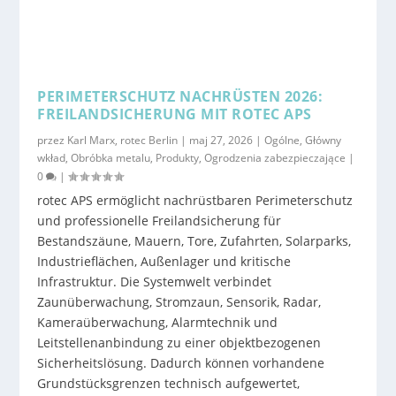
PERIMETERSCHUTZ NACHRÜSTEN 2026:
FREILANDSICHERUNG MIT ROTEC APS
przez
Karl Marx, rotec Berlin
|
maj 27, 2026
|
Ogólne
,
Główny
wkład
,
Obróbka metalu
,
Produkty
,
Ogrodzenia zabezpieczające
|
0
|
rotec APS ermöglicht nachrüstbaren Perimeterschutz
und professionelle Freilandsicherung für
Bestandszäune, Mauern, Tore, Zufahrten, Solarparks,
Industrieflächen, Außenlager und kritische
Infrastruktur. Die Systemwelt verbindet
Zaunüberwachung, Stromzaun, Sensorik, Radar,
Kameraüberwachung, Alarmtechnik und
Leitstellenanbindung zu einer objektbezogenen
Sicherheitslösung. Dadurch können vorhandene
Grundstücksgrenzen technisch aufgewertet,