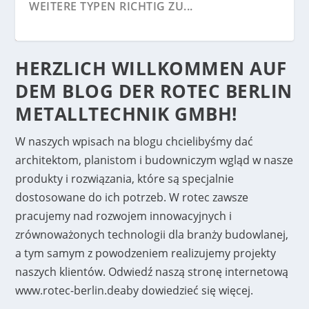
WEITERE TYPEN RICHTIG ZU...
HERZLICH WILLKOMMEN AUF
DEM BLOG DER ROTEC BERLIN
METALLTECHNIK GMBH!
W naszych wpisach na blogu chcielibyśmy dać
architektom, planistom i budowniczym wgląd w nasze
produkty i rozwiązania, które są specjalnie
dostosowane do ich potrzeb. W rotec zawsze
pracujemy nad rozwojem innowacyjnych i
LICHTKUPPELN FÜR FLACHDÄCHER ONLINE
STRECKMETALLFASSADEN (2026) PLANUNG,
NATO DRAHT (2026) AUSZIEHLÄNGE,
LASERSCHNEIDEN IN BERLIN (2026) –
KRATY POMOSTOWE GRP W SEKTORZE
3200 METRÓW KWADRATOWYCH
KOŁOWROTKI TRENINGOWE Z DRUTU NATO:
ŚCIANA ŻALUZJOWA ROTEC CLIMATE
zrównoważonych technologii dla branży budowlanej,
KONFIGURIEREN UND VERGLEICHEN...
MONTAGE, KOSTEN UND PRAXISWISSEN
MONTAGE UND AUSSCHREIBUNG IN DER
PRÄZISE LASERZUSCHNITTE VON ROTEC...
KOLEJOWYM
ALUMINIOWEJ KRATY ROTEC DO
BEZPIECZNY TRENING I SKUTECZNE
ENCLOSURE WE FRANKFURCIE Z
VON ROTEC...
PRAXIS...
PODWIESZANIA SUFITÓW: ATRAKCJA NA
ODSTRASZANIE W SZKOLENIACH
IMPONUJĄCĄ PANORAMĄ...
a tym samym z powodzeniem realizujemy projekty
TARGACH STUTTGART 21...
WOJSKOWYCH I POLICYJNYCH....
naszych klientów. Odwiedź naszą stronę internetową
www.rotec-berlin.de
aby dowiedzieć się więcej.