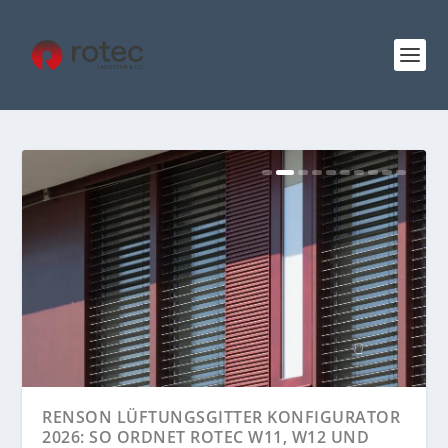
PERIMETERSCHUTZ NACHRÜSTEN 2026:
RENSON LÜFTUNGSGITTER KONFIGURATOR
FREILANDSICHERUNG MIT ROTEC APS...
2026: SO ORDNET ROTEC W11, W12 UND