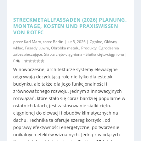
STRECKMETALLFASSADEN (2026) PLANUNG,
MONTAGE, KOSTEN UND PRAXISWISSEN
VON ROTEC
przez
Karl Marx, rotec Berlin
|
lut 5, 2026
|
Ogólne
,
Główny
wkład
,
Fasady Luwru
,
Obróbka metalu
,
Produkty
,
Ogrodzenia
zabezpieczające
,
Siatka cięto-ciągniona - Siatka cięto-ciągniona
|
0
|
W nowoczesnej architekturze systemy elewacyjne
odgrywają decydującą rolę nie tylko dla estetyki
budynku, ale także dla jego funkcjonalności i
zrównoważonego rozwoju. Jednym z innowacyjnych
rozwiązań, które stało się coraz bardziej popularne w
ostatnich latach, jest zastosowanie siatki cięto-
ciągnionej do elewacji i obudów klimatycznych na
dachu. Technika ta oferuje szereg korzyści, od
poprawy efektywności energetycznej po tworzenie
unikalnych efektów wizualnych. Jedną z wiodących