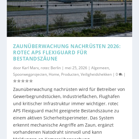
ZAUNÜBERWACHUNG NACHRÜSTEN 2026:
ROTEC APS FLEXIGUARD FÜR
BESTANDSZÄUNE
door
Karl Marx, rotec Berlin
|
mei 25, 2026
|
Algemeen
,
Spoorwegprojecten
,
Home
,
Producten
,
Veiligheidshekken
|
0
|
Zaunüberwachung nachrüsten wird für Betreiber von
Gewerbegrundstücken, Industrieflächen, Flughäfen
und kritischer Infrastruktur immer wichtiger. rotec
APS Flexiguard macht geeignete Bestandszäune zu
einem aktiven Sicherheitsperimeter. Das System
erkennt mechanische Angriffe am Zaun, ergänzt
vorhandenen Natodraht sinnvoll und kann