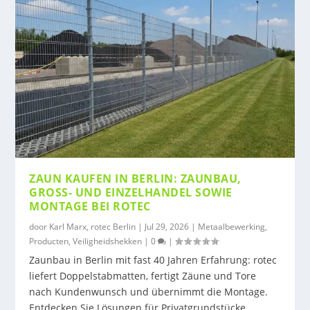
ZAUN KAUFEN IN BERLIN: ZAUNBAU,
GROSS- UND EINZELHANDEL SOWIE M
ONTAGE BEI ROTEC
door
Karl Marx, rotec Berlin
|
Jul 29, 2026
|
Metaalbewerking
,
Producten
,
Veiligheidshekken
|
0
|
Zaunbau in Berlin mit fast 40 Jahren Erfahrung: rotec
liefert Doppelstabmatten, fertigt Zäune und Tore
nach Kundenwunsch und übernimmt die Montage.
Entdecken Sie Lösungen für Privatgrundstücke,