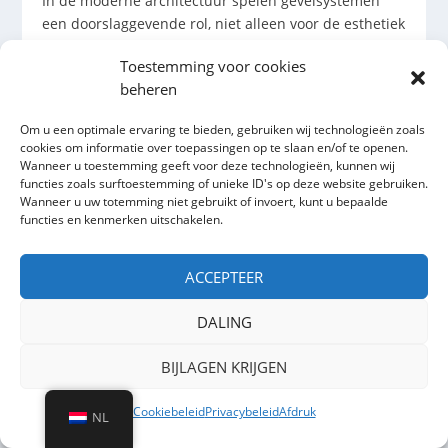
In de moderne architectuur spelen gevelsystemen
een doorslaggevende rol, niet alleen voor de esthetiek
van een gebouw, maar ook voor de functionaliteit en
Toestemming voor cookies
duurzaamheid ervan. Een innovatieve oplossing die
beheren
de afgelopen jaren steeds populairder is geworden, is
het gebruik van strekmetaal voor gevels en
Om u een optimale ervaring te bieden, gebruiken wij technologieën zoals
klimaatomkastingen op het dak. Deze techniek biedt
cookies om informatie over toepassingen op te slaan en/of te openen.
verschillende voordelen, van het verbeteren van de
Wanneer u toestemming geeft voor deze technologieën, kunnen wij
energie-efficiëntie tot het creëren van unieke visuele
functies zoals surftoestemming of unieke ID's op deze website gebruiken.
Wanneer u uw totemming niet gebruikt of invoert, kunt u bepaalde
effecten. Een bedrijf dat op dit gebied voorop loopt is
functies en kenmerken uitschakelen.
rotec Berlin, met 35 jaar ervaring in de
metaalverwerkende industrie.
ACCEPTEER
MEER LEZEN
DALING
BIJLAGEN KRIJGEN
Cookiebeleid
Privacybeleid
Afdruk
NL
STRECKMETALL UND STRECKGITTER IN