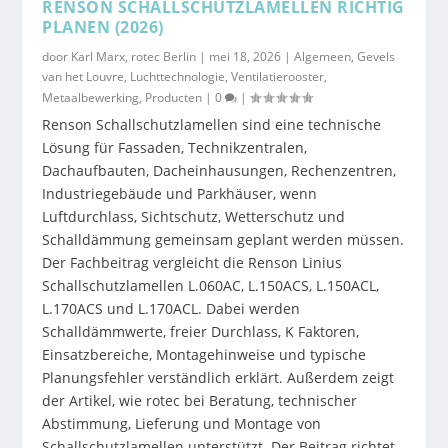
RENSON SCHALLSCHUTZLAMELLEN RICHTIG
PLANEN (2026)
door
Karl Marx, rotec Berlin
|
mei 18, 2026
|
Algemeen
,
Gevels
van het Louvre
,
Luchttechnologie
,
Ventilatierooster
,
Metaalbewerking
,
Producten
|
0
|
Renson Schallschutzlamellen sind eine technische
Lösung für Fassaden, Technikzentralen,
Dachaufbauten, Dacheinhausungen, Rechenzentren,
Industriegebäude und Parkhäuser, wenn
Luftdurchlass, Sichtschutz, Wetterschutz und
Schalldämmung gemeinsam geplant werden müssen.
Der Fachbeitrag vergleicht die Renson Linius
Schallschutzlamellen L.060AC, L.150ACS, L.150ACL,
L.170ACS und L.170ACL. Dabei werden
Schalldämmwerte, freier Durchlass, K Faktoren,
Einsatzbereiche, Montagehinweise und typische
Planungsfehler verständlich erklärt. Außerdem zeigt
der Artikel, wie rotec bei Beratung, technischer
Abstimmung, Lieferung und Montage von
Schallschutzlamellen unterstützt. Der Beitrag richtet