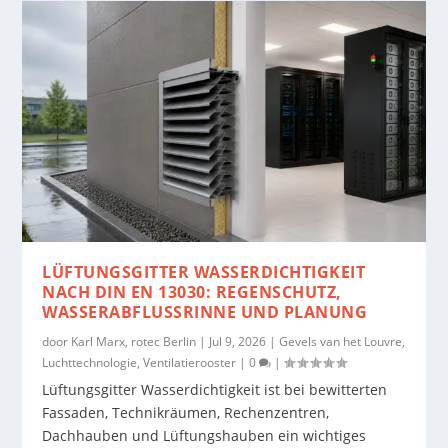
LÜFTUNGSGITTER WASSERDICHTIGKEIT
NACH DIN EN 13030: REGENSCHUTZ,
WASSERABFLUSSRINNE UND PLANUNG
door
Karl Marx, rotec Berlin
|
Jul 9, 2026
|
Gevels van het Louvre
,
Luchttechnologie
,
Ventilatierooster
|
0
|
Lüftungsgitter Wasserdichtigkeit ist bei bewitterten
Fassaden, Technikräumen, Rechenzentren,
Dachhauben und Lüftungshauben ein wichtiges