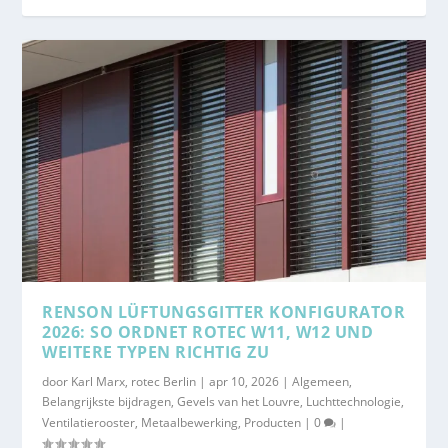
RENSON LÜFTUNGSGITTER KONFIGURATOR
2026: SO ORDNET ROTEC W11, W12 UND
WEITERE TYPEN RICHTIG ZU
door
Karl Marx, rotec Berlin
|
apr 10, 2026
|
Algemeen
,
Belangrijkste bijdragen
,
Gevels van het Louvre
,
Luchttechnologie
,
Ventilatierooster
,
Metaalbewerking
,
Producten
|
0
|