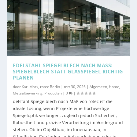
EDELSTAHL SPIEGELBLECH NACH MASS: S
PIEGELBLECH STATT GLASSPIEGEL RICHTIG P
LANEN
door
Karl Marx, rotec Berlin
|
mrt 30, 2026
|
Algemeen
,
Home
,
Metaalbewerking
,
Producten
|
0
|
delstahl Spiegelblech nach Maß von rotec ist die
ideale Lösung, wenn Projekte eine hochwertige
Spiegeloptik verlangen, zugleich jedoch Sicherheit,
Robustheit und präzise Verarbeitung im Vordergrund
stehen. Ob im Objektbau, im Innenausbau, in
öffentlichen Gebäuden, in Aufzugskabinen oder in