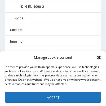
DIN EN 1090-2
Jobs
Contact
Imprint
General Terms and Conditions
Manage cookie consent
Privacy policy
In order to provide you with an optimal experience, we use technologies
such as cookies to store and/or access device information. If you consent
to these technologies, we may process data such as browsing behavior
Cookie Directive (EU)
or unique IDs on this website. If you do not give or withdraw your consent,
certain features and functions may be affected.
ACCEPT