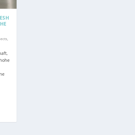
MESH
THE
jects
,
aft,
 hohe
ine