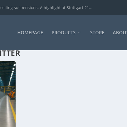
iling suspensions: A highlight at Stuttgart 21...
HOMEPAGE
PRODUCTS
STORE
ABOUT
ITTER