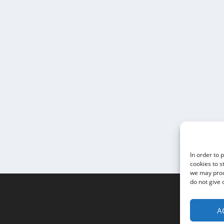
In order to 
cookies to s
we may proce
do not give 
A