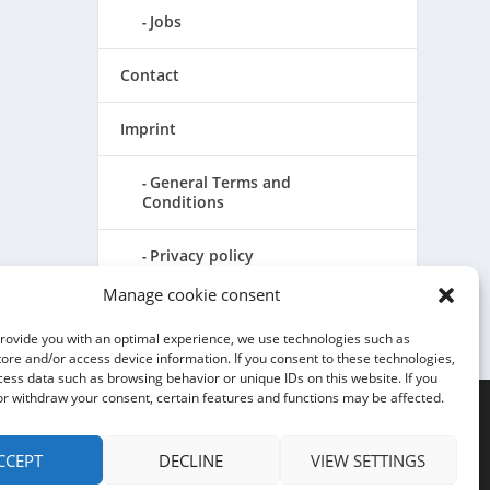
Jobs
Contact
Imprint
General Terms and
Conditions
Privacy policy
Manage cookie consent
Cookie Directive (EU)
provide you with an optimal experience, we use technologies such as
tore and/or access device information. If you consent to these technologies,
ss data such as browsing behavior or unique IDs on this website. If you
or withdraw your consent, certain features and functions may be affected.
CCEPT
DECLINE
VIEW SETTINGS