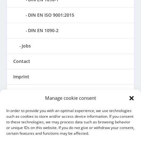
DIN EN ISO 9001:2015
DIN EN 1090-2
Jobs
Contact
Imprint
General Terms and Conditions
Manage cookie consent
Privacy policy
In order to provide you with an optimal experience, we use technologies
such as cookies to store and/or access device information. If you consent
to these technologies, we may process data such as browsing behavior
Cookie Directive (EU)
or unique IDs on this website. If you do not give or withdraw your consent,
certain features and functions may be affected.