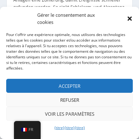
gefunden werden. So sinkt Fehlalarm, und Akzeptanz
steigt.
Gérer le consentement aux
cookies
TYPISCHE FEHLER UND WIE
Pour t'offrir une expérience optimale, nous utilisons des technologies
MAN SIE VERMEIDET
telles que les cookies pour stocker et/ou accéder aux informations
relatives à l'appareil. Si tu acceptes ces technologies, nous pouvons
Fehler entstehen meist nicht durch Technik, sondern
traiter des données telles que le comportement de navigation ou des
durch fehlende Planung und fehlende Prozesse.
identifiants uniques sur ce site. Si tu ne donnes pas ton consentement ou
Deshalb lohnt eine kurze Liste, die in Projekten
si tu le retires, certaines caractéristiques et fonctions peuvent être
affectées.
immer wieder hilft. Diese Punkte gelten für
Sicherheitszaun, und sie gelten ebenso für
Hochsicherheitszaun. Wenn du sie beachtest, wird
ACCEPTER
der Perimeterschutz im Alltag stabil.
REFUSER
Fehler:
Keine klare Alarmkette, und niemand
VOIR LES PARAMÈTRES
reagiert.
Gegenmaßnahme:
Zuständigkeiten
definieren, und Abläufe testen.
{titre}
{titre}
{titre}
FR
Fehler:
Tore sind Schwachstellen, und Nutzung