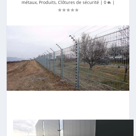
métaux
,
Produits
,
Clôtures de sécurité
|
0
|