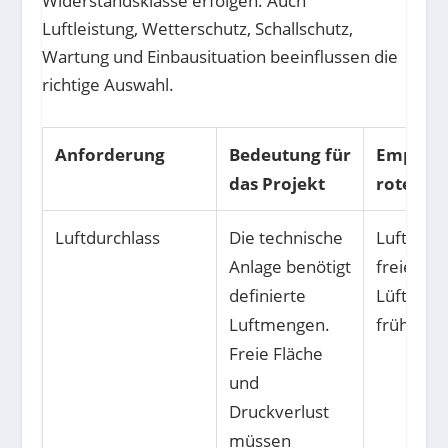
Widerstandsklasse erfolgen. Auch
Luftleistung, Wetterschutz, Schallschutz,
Wartung und Einbausituation beeinflussen die
richtige Auswahl.
Anforderung
Bedeutung für
Empfehl
das Projekt
rotec
Luftdurchlass
Die technische
Luftmen
Anlage benötigt
freien
definierte
Lüftungs
Luftmengen.
früh abs
Freie Fläche
und
Druckverlust
müssen