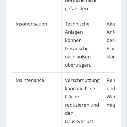
Bereiche nicht
gefährden.
Insonorisation
Technische
Akustisc
Anlagen
Anforde
können
bereits i
Geräusche
Planung
nach außen
klären.
übertragen.
Maintenance
Verschmutzung
Reinigun
kann die freie
und
Fläche
Wartungs
reduzieren und
mitplane
den
Druckverlust