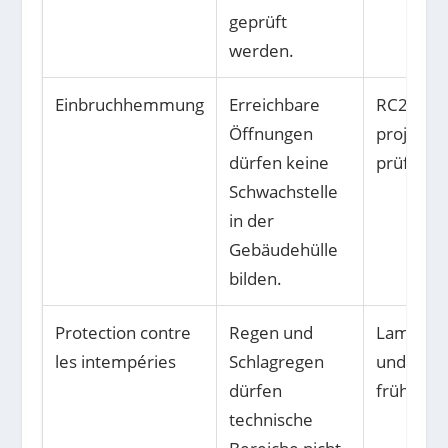
geprüft
werden.
Einbruchhemmung
Erreichbare
RC2 ode
Öffnungen
projektb
dürfen keine
prüfen.
Schwachstelle
in der
Gebäudehülle
bilden.
Protection contre
Regen und
Lamelle
les intempéries
Schlagregen
und Einb
dürfen
früh berü
technische