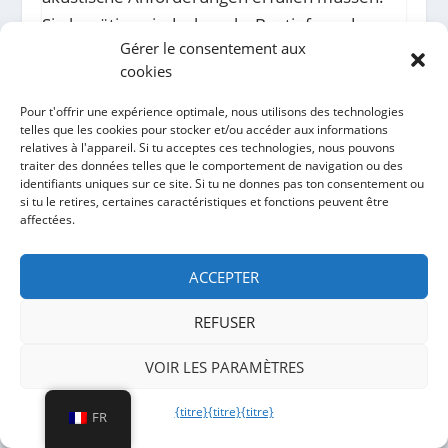
Sie benötigen jedoch mehr Bautiefe und
Gérer le consentement aux
müssen auf die geplante Luftmenge
cookies
abgestimmt werden. Deshalb sollte
Schallschutz nicht erst berücksichtigt werden,
Pour t'offrir une expérience optimale, nous utilisons des technologies
telles que les cookies pour stocker et/ou accéder aux informations
wenn Beschwerden entstehen.
relatives à l'appareil. Si tu acceptes ces technologies, nous pouvons
traiter des données telles que le comportement de navigation ou des
identifiants uniques sur ce site. Si tu ne donnes pas ton consentement ou
Bei vielen Projekten ist eine Kombination
si tu le retires, certaines caractéristiques et fonctions peuvent être
sinnvoll. Einige Öffnungen benötigen hohen
affectées.
Luftdurchlass, andere Öffnungen benötigen
Einbruchhemmung und wieder andere
ACCEPTER
Bereiche benötigen zusätzlich Schallschutz.
REFUSER
rotec unterstützt dabei, diese Anforderungen
systematisch zu ordnen.
VOIR LES PARAMÈTRES
{titre}
{titre}
{titre}
FR
EINBRUCHHEMMENDE