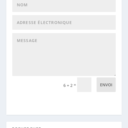
=
ENVOI
6 + 2