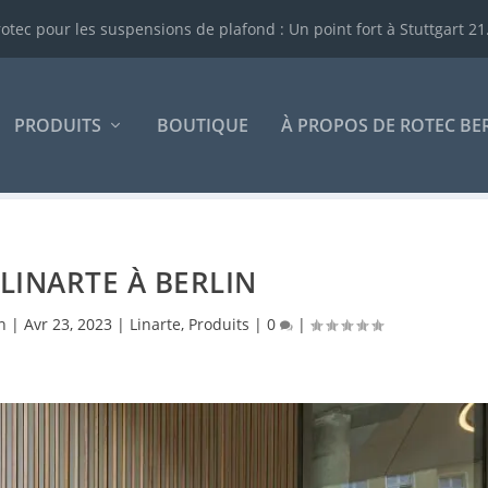
tec pour les suspensions de plafond : Un point fort à Stuttgart 21.
PRODUITS
BOUTIQUE
À PROPOS DE ROTEC BE
 LINARTE À BERLIN
n
|
Avr 23, 2023
|
Linarte
,
Produits
|
0
|