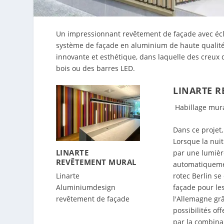
Un impressionnant revêtement de façade avec éclair
système de façade en aluminium de haute qualité 
innovante et esthétique, dans laquelle des creux d
bois ou des barres LED.
LINARTE R
Habillage mura
Dans ce projet,
Lorsque la nui
LINARTE
par une lumièr
REVÊTEMENT MURAL
automatiquemen
Linarte
rotec Berlin se
Aluminiumdesign
façade pour le
revêtement de façade
l'Allemagne gr
possibilités of
par la combinai