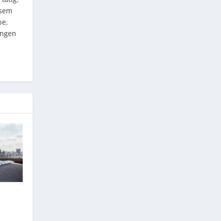
esem
be.
ungen