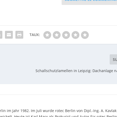
TAUX:
S
Schallschutzlamellen in Leipzig: Dachanlage 
in im Jahr 1982. Im Juli wurde rotec Berlin von Dipl.-Ing. A. Kavlak
elt. Heute ist Karl Marx als Prokurist und Autor für rotec Berlin 