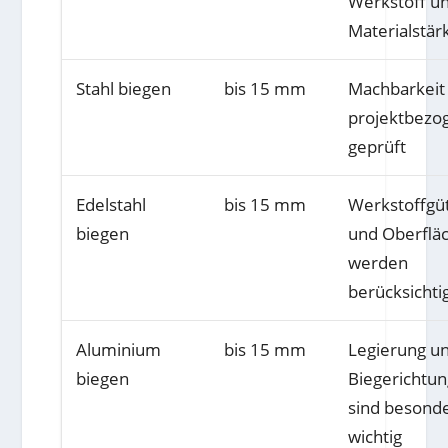
Werkstoff u
Materialstär
Stahl biegen
bis 15 mm
Machbarkeit
projektbezo
geprüft
Edelstahl
bis 15 mm
Werkstoffgü
biegen
und Oberflä
werden
berücksichti
Aluminium
bis 15 mm
Legierung u
biegen
Biegerichtun
sind besond
wichtig