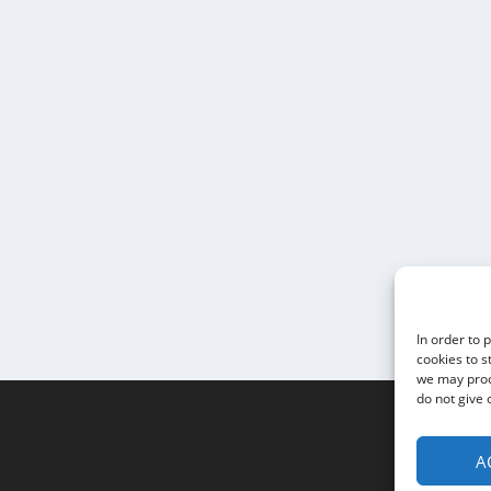
In order to 
cookies to s
we may proce
do not give 
A