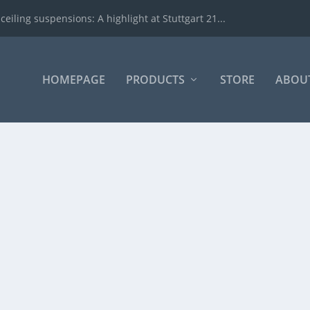
iling suspensions: A highlight at Stuttgart 21...
HOMEPAGE
PRODUCTS
STORE
ABOUT