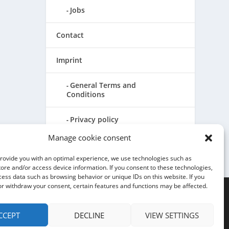
Jobs
Contact
Imprint
General Terms and
Conditions
Privacy policy
Manage cookie consent
Cookie Directive (EU)
provide you with an optimal experience, we use technologies such as
tore and/or access device information. If you consent to these technologies,
ss data such as browsing behavior or unique IDs on this website. If you
or withdraw your consent, certain features and functions may be affected.
CCEPT
DECLINE
VIEW SETTINGS