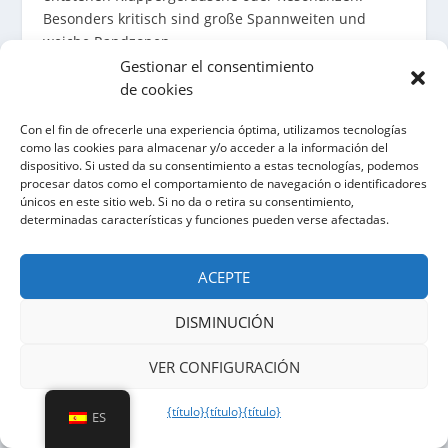
Besonders kritisch sind große Spannweiten und
weiche Randzonen.
Gestionar el consentimiento
WIE DU SCHWINGUNG REDUZIERST
de cookies
Rahmenpaneele erhöhen Steifigkeit
Con el fin de ofrecerle una experiencia óptima, utilizamos tecnologías
Befestigungsabstände reduzieren freie
como las cookies para almacenar y/o acceder a la información del
dispositivo. Si usted da su consentimiento a estas tecnologías, podemos
Schwinglängen
procesar datos como el comportamiento de navegación o identificadores
Stabile Randzonen verhindern Flattern
únicos en este sitio web. Si no da o retira su consentimiento,
Spannungsfreie Montage verhindert
determinadas características y funciones pueden verse afectadas.
Zwangsgeräusche
ACEPTE
Praxisregel: Wenn Windgeräusche kritisch sind,
plane ein Musterfeld unter realen Bedingungen oder
DISMINUCIÓN
simuliere kritische Zonen, und stimme
Befestigungsabstände entsprechend ab.
VER CONFIGURACIÓN
VERARBEITUNG, KANTEN,
{título}
{título}
{título}
ES
BIEGEN UND RAHMENBILDUNG