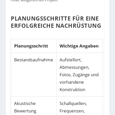
PLANUNGSSCHRITTE FÜR EINE
ERFOLGREICHE NACHRÜSTUNG
Planungsschritt
Wichtige Angaben
Ziel
Bestandsaufnahme
Aufstellort,
Tech
Abmessungen,
real
Fotos, Zugänge und
Lös
vorhandene
entw
Konstruktion
Akustische
Schallquellen,
Erfo
Bewertung
Frequenzen,
Sch