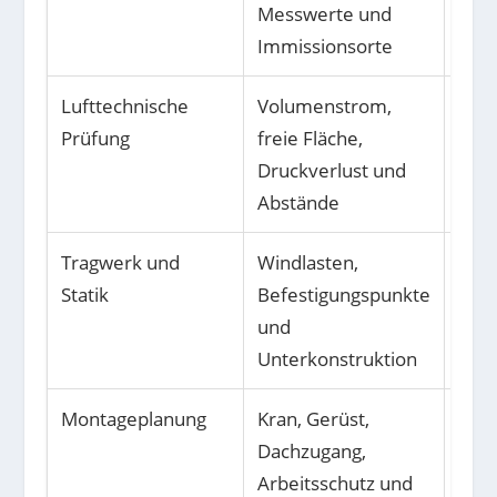
Messwerte und
bes
Immissionsorte
Lufttechnische
Volumenstrom,
Betr
Prüfung
freie Fläche,
der 
Druckverlust und
erha
Abstände
Tragwerk und
Windlasten,
Sich
Statik
Befestigungspunkte
Aufn
und
Las
Unterkonstruktion
Montageplanung
Kran, Gerüst,
Rei
Dachzugang,
Ausf
Arbeitsschutz und
Ort