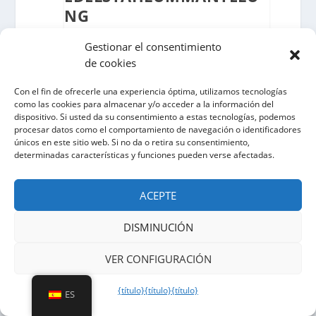
NG
Ein wichtiges technisches Detail ist das
Gestionar el consentimiento
Sensorkabel mit Edelstahlummantelung.
de cookies
Diese robuste Ummantelung schützt das
Detektionskabel mechanisch und
Con el fin de ofrecerle una experiencia óptima, utilizamos tecnologías
como las cookies para almacenar y/o acceder a la información del
unterstützt den Einsatz in anspruchsvollen
dispositivo. Si usted da su consentimiento a estas tecnologías, podemos
Perimeterschutz Anwendungen. Gerade
procesar datos como el comportamiento de navegación o identificadores
bei Außenanlagen, Industrieflächen,
únicos en este sitio web. Si no da o retira su consentimiento,
Flughäfen, Solarparks oder kritischer
determinadas características y funciones pueden verse afectadas.
Infrastruktur zählt nicht nur die Detektion.
ACEPTE
Auch die mechanische
Widerstandsfähigkeit der eingesetzten
DISMINUCIÓN
Komponenten ist wichtig.
VER CONFIGURACIÓN
Das Sensorkabel wird am Zaun befestigt
und nimmt mechanische Schwingungen
{título}
{título}
{título}
ES
auf. Wenn Täter schneiden, klettern,
hebeln oder den Zaun manipulieren,