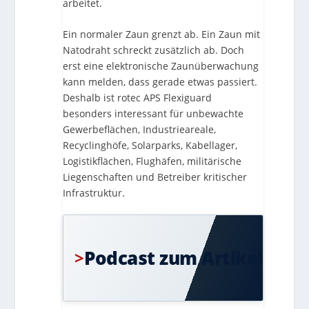
arbeitet.
Ein normaler Zaun grenzt ab. Ein Zaun mit
Natodraht schreckt zusätzlich ab. Doch
erst eine elektronische Zaunüberwachung
kann melden, dass gerade etwas passiert.
Deshalb ist rotec APS Flexiguard
besonders interessant für unbewachte
Gewerbeflächen, Industrieareale,
Recyclinghöfe, Solarparks, Kabellager,
Logistikflächen, Flughäfen, militärische
Liegenschaften und Betreiber kritischer
Infrastruktur.
Die
wichtigst
Inhalte
Podcast zum Artikel
>
jetzt
bequem
anhören