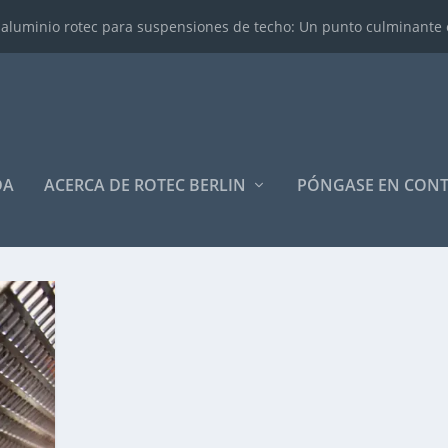
 aluminio rotec para suspensiones de techo: Un punto culminante en
DA
ACERCA DE ROTEC BERLIN
PÓNGASE EN CON