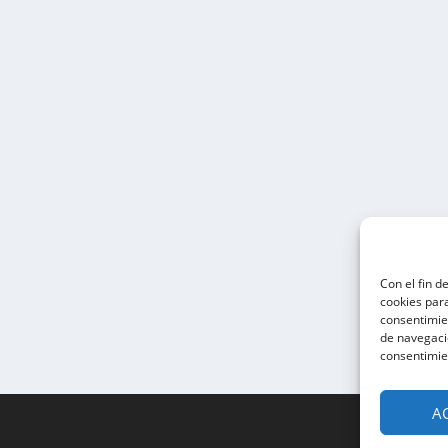
Con el fin d
cookies para
consentimie
de navegació
consentimie
A