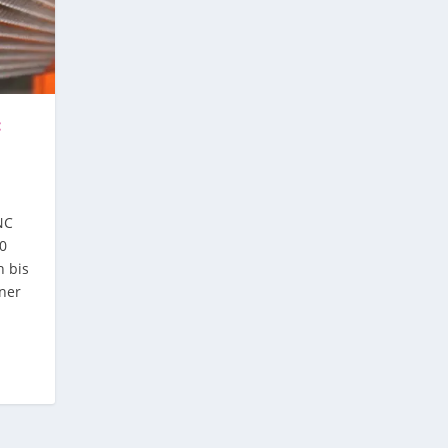
:
NC
40
n bis
ner