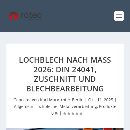
LOCHBLECH NACH MASS 2
026: DIN 24041, Z
USCHNITT UND B
LECHBEARBEITUNG
Gepostet von
Karl Marx, rotec Berlin
|
Okt. 11, 2025
|
Allgemein
,
Lochbleche
,
Metallverarbeitung
,
Produkte
|
0
|