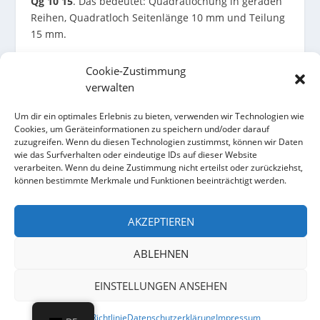
Qg 10 15
. Das bedeutet: Quadratlochung in geraden
Reihen, Quadratloch Seitenlänge 10 mm und Teilung
15 mm.
Berechnung:
Cookie-Zustimmung
A
0
= 100 × 10² / 15²
verwalten
A
0
= 100 × 100 / 225
A
0
= 44,44 Prozent
Um dir ein optimales Erlebnis zu bieten, verwenden wir Technologien wie
Cookies, um Geräteinformationen zu speichern und/oder darauf
zuzugreifen. Wenn du diesen Technologien zustimmst, können wir Daten
Das Ergebnis bedeutet: Innerhalb des Lochfeldes
wie das Surfverhalten oder eindeutige IDs auf dieser Website
sind rechnerisch 44,44 Prozent offen. Der restliche
verarbeiten. Wenn du deine Zustimmung nicht erteilst oder zurückziehst,
Anteil besteht aus Metall.
können bestimmte Merkmale und Funktionen beeinträchtigt werden.
Wichtig ist: Der berechnete Wert bezieht sich auf das
AKZEPTIEREN
reine Lochfeld. Ungelochte Ränder, Rahmen,
Befestigungszonen, Gewebe, Vlies, Insektenschutz
ABLEHNEN
oder die Einbausituation können die tatsächlich
wirksame freie Fläche des fertigen Bauteils zusätzlich
EINSTELLUNGEN ANSEHEN
verändern.
Cookie-Richtlinie
Datenschutzerklärung
Impressum