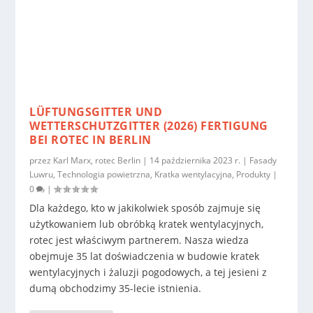
LÜFTUNGSGITTER UND
WETTERSCHUTZGITTER (2026) FERTIGUNG
BEI ROTEC IN BERLIN
przez
Karl Marx, rotec Berlin
|
14 października 2023 r.
|
Fasady
Luwru
,
Technologia powietrzna
,
Kratka wentylacyjna
,
Produkty
|
0
|
Dla każdego, kto w jakikolwiek sposób zajmuje się
użytkowaniem lub obróbką kratek wentylacyjnych,
rotec jest właściwym partnerem. Nasza wiedza
obejmuje 35 lat doświadczenia w budowie kratek
wentylacyjnych i żaluzji pogodowych, a tej jesieni z
dumą obchodzimy 35-lecie istnienia.