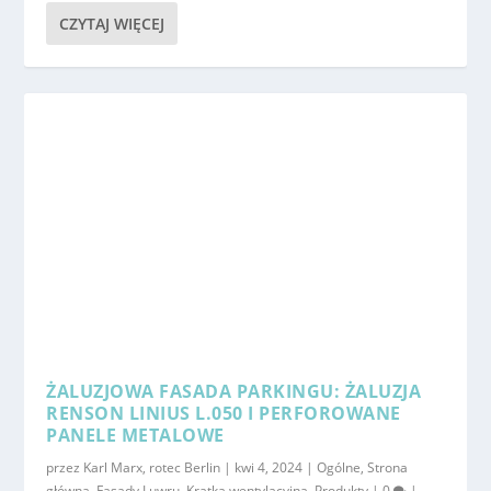
CZYTAJ WIĘCEJ
ŻALUZJOWA FASADA PARKINGU: ŻALUZJA
RENSON LINIUS L.050 I PERFOROWANE
PANELE METALOWE
przez
Karl Marx, rotec Berlin
|
kwi 4, 2024
|
Ogólne
,
Strona
główna
,
Fasady Luwru
,
Kratka wentylacyjna
,
Produkty
|
0
|