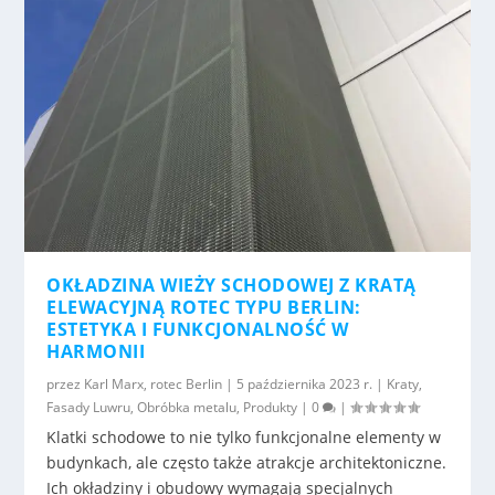
OKŁADZINA WIEŻY SCHODOWEJ Z KRATĄ
ELEWACYJNĄ ROTEC TYPU BERLIN:
ESTETYKA I FUNKCJONALNOŚĆ W
HARMONII
przez
Karl Marx, rotec Berlin
|
5 października 2023 r.
|
Kraty
,
Fasady Luwru
,
Obróbka metalu
,
Produkty
|
0
|
Klatki schodowe to nie tylko funkcjonalne elementy w
budynkach, ale często także atrakcje architektoniczne.
Ich okładziny i obudowy wymagają specjalnych