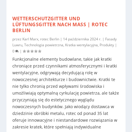
WETTERSCHUTZGITTER UND
LÜFTUNGSGITTER NACH MASS | ROTEC B
ERLIN
przez
Karl Marx, rotec Berlin
|
14 października 2024 r.
|
Fasady
Luwru
,
Technologia powietrzna
,
Kratka wentylacyjna
,
Produkty
|
0
|
Funkcjonalne elementy budowlane, takie jak kratki
chroniące przed czynnikami atmosferycznymi i kratki
wentylacyjne, odgrywają decydującą rolę w
nowoczesnej architekturze i budownictwie. Kratki te
nie tylko chronią przed wpływami środowiska i
umożliwiają optymalną cyrkulację powietrza, ale także
przyczyniają się do estetycznego wyglądu
nowoczesnych budynków. Jako wiodący dostawca w
dziedzinie obróbki metalu, rotec od ponad 35 lat
oferuje innowacyjne i niestandardowe rozwiązania w
zakresie kratek, które spełniają indywidualne