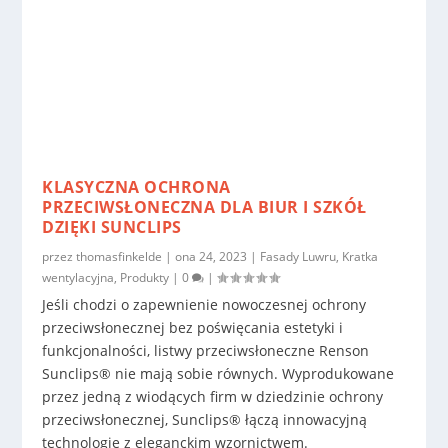
KLASYCZNA OCHRONA
PRZECIWSŁONECZNA DLA BIUR I SZKÓŁ
DZIĘKI SUNCLIPS
przez
thomasfinkelde
|
ona 24, 2023
|
Fasady Luwru
,
Kratka
wentylacyjna
,
Produkty
|
0
|
Jeśli chodzi o zapewnienie nowoczesnej ochrony
przeciwsłonecznej bez poświęcania estetyki i
funkcjonalności, listwy przeciwsłoneczne Renson
Sunclips® nie mają sobie równych. Wyprodukowane
przez jedną z wiodących firm w dziedzinie ochrony
przeciwsłonecznej, Sunclips® łączą innowacyjną
technologię z eleganckim wzornictwem.