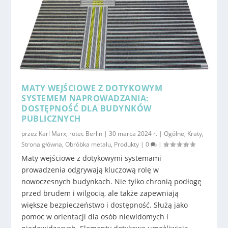
MATY WEJŚCIOWE Z DOTYKOWYM
SYSTEMEM NAPROWADZANIA:
DOSTĘPNOŚĆ DLA BUDYNKÓW
PUBLICZNYCH
przez
Karl Marx, rotec Berlin
|
30 marca 2024 r.
|
Ogólne
,
Kraty
,
Strona główna
,
Obróbka metalu
,
Produkty
|
0
|
Maty wejściowe z dotykowymi systemami
prowadzenia odgrywają kluczową rolę w
nowoczesnych budynkach. Nie tylko chronią podłogę
przed brudem i wilgocią, ale także zapewniają
większe bezpieczeństwo i dostępność. Służą jako
pomoc w orientacji dla osób niewidomych i