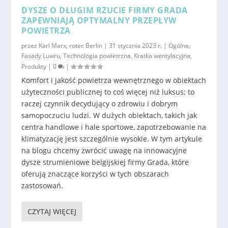
DYSZE O DŁUGIM RZUCIE FIRMY GRADA
ZAPEWNIAJĄ OPTYMALNY PRZEPŁYW
POWIETRZA
przez
Karl Marx, rotec Berlin
|
31 stycznia 2023 r.
|
Ogólne
,
Fasady Luwru
,
Technologia powietrzna
,
Kratka wentylacyjna
,
Produkty
|
0
|
Komfort i jakość powietrza wewnętrznego w obiektach
użyteczności publicznej to coś więcej niż luksus; to
raczej czynnik decydujący o zdrowiu i dobrym
samopoczuciu ludzi. W dużych obiektach, takich jak
centra handlowe i hale sportowe, zapotrzebowanie na
klimatyzację jest szczególnie wysokie. W tym artykule
na blogu chcemy zwrócić uwagę na innowacyjne
dysze strumieniowe belgijskiej firmy Grada, które
oferują znaczące korzyści w tych obszarach
zastosowań.
CZYTAJ WIĘCEJ