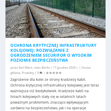
OCHRONA KRYTYCZNEJ INFRASTRUKTURY
KOLEJOWEJ: ROZWIĄZANIE Z
OGRODZENIEM SECURIFOR O WYSOKIM
POZIOMIE BEZPIECZEŃSTWA
przez
Karl Marx, rotec Berlin
|
17 grudnia 2024 r.
|
Strona
główna
,
Produkty
|
0
|
Zagrożenie dla kolei ze strony kradzieży kabli.
Ochrona krytycznej infrastruktury kolejowej jest teraz
ważniejsza niż kiedykolwiek. Kradzieże kabli na
liniach kolejowych stały się w ostatnich latach
poważnym problemem, znacząco wpływającym
zarówno na bezpieczeństwo, jak i na operacje