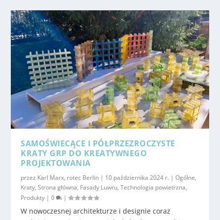
SAMOŚWIECĄCE I PÓŁPRZEZROCZYSTE
KRATY GRP DO KREATYWNEGO
PROJEKTOWANIA
przez
Karl Marx, rotec Berlin
|
10 października 2024 r.
|
Ogólne
,
Kraty
,
Strona główna
,
Fasady Luwru
,
Technologia powietrzna
,
Produkty
|
0
|
W nowoczesnej architekturze i designie coraz