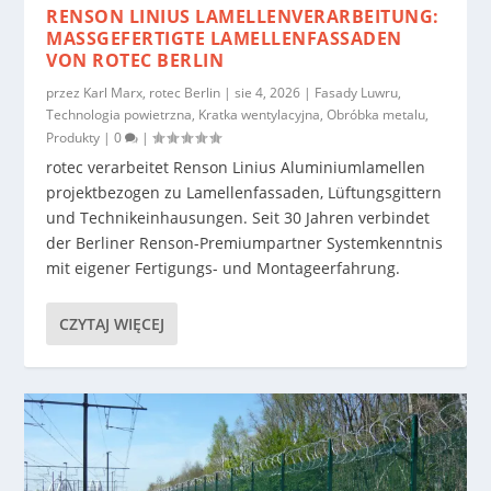
RENSON LINIUS LAMELLENVERARBEITUNG:
MASSGEFERTIGTE LAMELLENFASSADEN V
ON ROTEC BERLIN
przez
Karl Marx, rotec Berlin
|
sie 4, 2026
|
Fasady Luwru
,
Technologia powietrzna
,
Kratka wentylacyjna
,
Obróbka metalu
,
Produkty
|
0
|
rotec verarbeitet Renson Linius Aluminiumlamellen
projektbezogen zu Lamellenfassaden, Lüftungsgittern
und Technikeinhausungen. Seit 30 Jahren verbindet
der Berliner Renson-Premiumpartner Systemkenntnis
mit eigener Fertigungs- und Montageerfahrung.
CZYTAJ WIĘCEJ