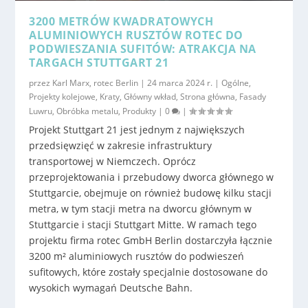
3200 METRÓW KWADRATOWYCH
ALUMINIOWYCH RUSZTÓW ROTEC DO
PODWIESZANIA SUFITÓW: ATRAKCJA NA
TARGACH STUTTGART 21
przez
Karl Marx, rotec Berlin
|
24 marca 2024 r.
|
Ogólne
,
Projekty kolejowe
,
Kraty
,
Główny wkład
,
Strona główna
,
Fasady
Luwru
,
Obróbka metalu
,
Produkty
|
0
|
Projekt Stuttgart 21 jest jednym z największych
przedsięwzięć w zakresie infrastruktury
transportowej w Niemczech. Oprócz
przeprojektowania i przebudowy dworca głównego w
Stuttgarcie, obejmuje on również budowę kilku stacji
metra, w tym stacji metra na dworcu głównym w
Stuttgarcie i stacji Stuttgart Mitte. W ramach tego
projektu firma rotec GmbH Berlin dostarczyła łącznie
3200 m² aluminiowych rusztów do podwieszeń
sufitowych, które zostały specjalnie dostosowane do
wysokich wymagań Deutsche Bahn.