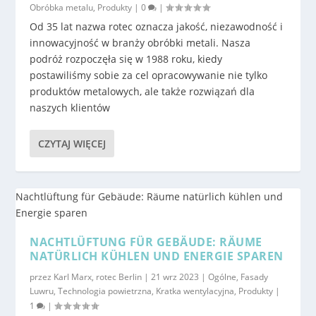
Obróbka metalu
,
Produkty
|
0
|
Od 35 lat nazwa rotec oznacza jakość, niezawodność i
innowacyjność w branży obróbki metali. Nasza
podróż rozpoczęła się w 1988 roku, kiedy
postawiliśmy sobie za cel opracowywanie nie tylko
produktów metalowych, ale także rozwiązań dla
naszych klientów
CZYTAJ WIĘCEJ
NACHTLÜFTUNG FÜR GEBÄUDE: RÄUME
NATÜRLICH KÜHLEN UND ENERGIE SPAREN
przez
Karl Marx, rotec Berlin
|
21 wrz 2023
|
Ogólne
,
Fasady
Luwru
,
Technologia powietrzna
,
Kratka wentylacyjna
,
Produkty
|
1
|