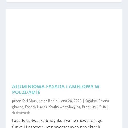
ALUMINIOWA FASADA LAMELOWA W
POCZDAMIE
przez
Karl Marx, rotec Berlin
|
ona 28, 2023
|
Ogólne
,
Strona
główna
,
Fasady Luwru
,
Kratka wentylacyjna
,
Produkty
|
0
|
Fasady są twarzą budynku i wiele mówią o jego
funkcji i estetyce. W nowoczesnych projektach