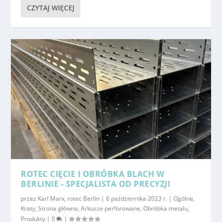
CZYTAJ WIĘCEJ
ROTEC CIĘCIE I OBRÓBKA BLACH W
BERLINIE - SPECJALISTA OD PRECYZJI
przez
Karl Marx, rotec Berlin
|
6 października 2023 r.
|
Ogólne
,
Kraty
,
Strona główna
,
Arkusze perforowane
,
Obróbka metalu
,
Produkty
|
0
|