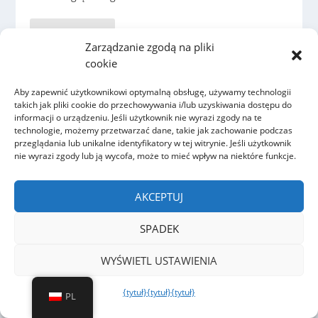
CZYTAJ WIĘCEJ
Zarządzanie zgodą na pliki
cookie
Aby zapewnić użytkownikowi optymalną obsługę, używamy technologii
takich jak pliki cookie do przechowywania i/lub uzyskiwania dostępu do
informacji o urządzeniu. Jeśli użytkownik nie wyrazi zgody na te
technologie, możemy przetwarzać dane, takie jak zachowanie podczas
przeglądania lub unikalne identyfikatory w tej witrynie. Jeśli użytkownik
nie wyrazi zgody lub ją wycofa, może to mieć wpływ na niektóre funkcje.
AKCEPTUJ
SPADEK
WYŚWIETL USTAWIENIA
ODDYMIANIE SZYBÓW WINDOWYCH
przez
Karl Marx, rotec Berlin
|
ona 17, 2023
|
Ogólne
,
Fasady
{tytuł}
{tytuł}
{tytuł}
PL
Luwru
,
Technologia powietrzna
,
Kratka wentylacyjna
,
Produkty
|