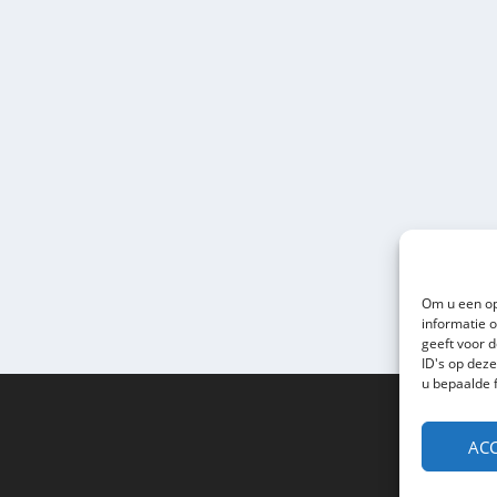
Om u een op
informatie 
geeft voor 
ID's op dez
u bepaalde 
ACC