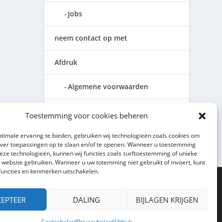
Jobs
neem contact op met
Afdruk
Algemene voorwaarden
Privacybeleid
Toestemming voor cookies beheren
Cookierichtlijn (EU)
timale ervaring te bieden, gebruiken wij technologieën zoals cookies om
over toepassingen op te slaan en/of te openen. Wanneer u toestemming
deze technologieën, kunnen wij functies zoals surftoestemming of unieke
e website gebruiken. Wanneer u uw totemming niet gebruikt of invoert, kunt
functies en kenmerken uitschakelen.
EPTEER
DALING
BIJLAGEN KRIJGEN
Cookiebeleid
Privacybeleid
Afdruk