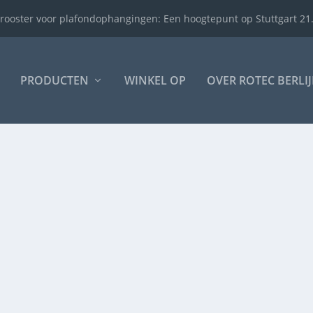
rooster voor plafondophangingen: Een hoogtepunt op Stuttgart 21.
PRODUCTEN
WINKEL OP
OVER ROTEC BERLI