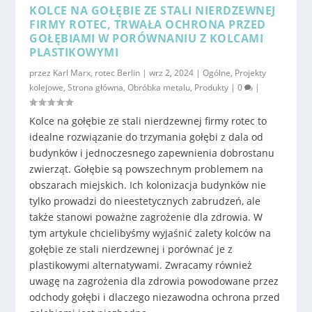
KOLCE NA GOŁĘBIE ZE STALI NIERDZEWNEJ
FIRMY ROTEC, TRWAŁA OCHRONA PRZED
GOŁĘBIAMI W PORÓWNANIU Z KOLCAMI
PLASTIKOWYMI
przez
Karl Marx, rotec Berlin
|
wrz 2, 2024
|
Ogólne
,
Projekty
kolejowe
,
Strona główna
,
Obróbka metalu
,
Produkty
|
0
|
Kolce na gołębie ze stali nierdzewnej firmy rotec to
idealne rozwiązanie do trzymania gołębi z dala od
budynków i jednoczesnego zapewnienia dobrostanu
zwierząt. Gołębie są powszechnym problemem na
obszarach miejskich. Ich kolonizacja budynków nie
tylko prowadzi do nieestetycznych zabrudzeń, ale
także stanowi poważne zagrożenie dla zdrowia. W
tym artykule chcielibyśmy wyjaśnić zalety kolców na
gołębie ze stali nierdzewnej i porównać je z
plastikowymi alternatywami. Zwracamy również
uwagę na zagrożenia dla zdrowia powodowane przez
odchody gołębi i dlaczego niezawodna ochrona przed