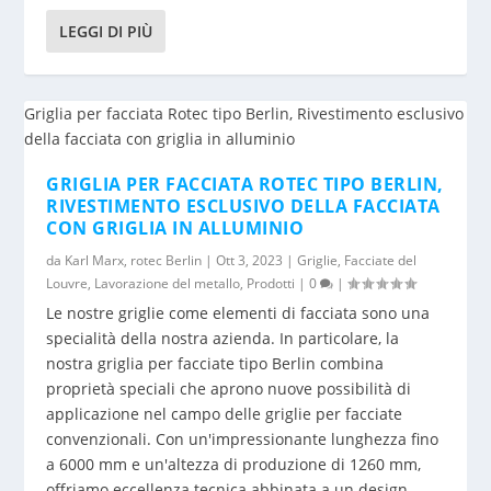
LEGGI DI PIÙ
GRIGLIA PER FACCIATA ROTEC TIPO BERLIN,
RIVESTIMENTO ESCLUSIVO DELLA FACCIATA
CON GRIGLIA IN ALLUMINIO
da
Karl Marx, rotec Berlin
|
Ott 3, 2023
|
Griglie
,
Facciate del
Louvre
,
Lavorazione del metallo
,
Prodotti
|
0
|
Le nostre griglie come elementi di facciata sono una
specialità della nostra azienda. In particolare, la
nostra griglia per facciate tipo Berlin combina
proprietà speciali che aprono nuove possibilità di
applicazione nel campo delle griglie per facciate
convenzionali. Con un'impressionante lunghezza fino
a 6000 mm e un'altezza di produzione di 1260 mm,
offriamo eccellenza tecnica abbinata a un design